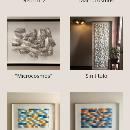
"Neón nº2"
"Macrocosmos"
"Microcosmos"
Sin título