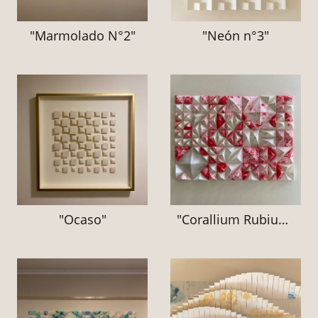
"Marmolado N°2"
"Neón n°3"
"Ocaso"
"Corallium Rubium"